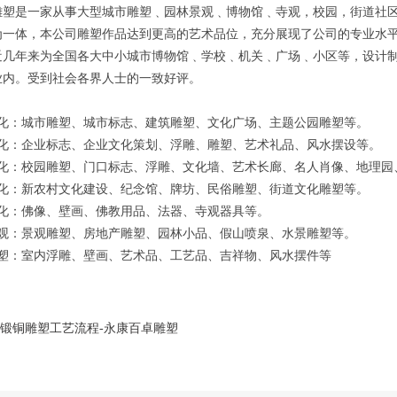
雕塑是一家从事大型城市雕塑﹑园林景观﹑博物馆﹑寺观，校园，街道社区
为一体，本公司雕塑作品达到更高的艺术品位，充分展现了公司的专业水
近几年来为全国各大中小城市博物馆﹑学校﹑机关﹑广场﹑小区等，设计
业内。受到社会各界人士的一致好评。
文化：城市雕塑、城市标志、建筑雕塑、文化广场、主题公园雕塑等。
文化：企业标志、企业文化策划、浮雕、雕塑、艺术礼品、风水摆设等。
文化：校园雕塑、门口标志、浮雕、文化墙、艺术长廊、名人肖像、地理园
文化：新农村文化建设、纪念馆、牌坊、民俗雕塑、街道文化雕塑等。
文化：佛像、壁画、佛教用品、法器、寺观器具等。
景观：景观雕塑、房地产雕塑、园林小品、假山喷泉、水景雕塑等。
雕塑：室内浮雕、壁画、艺术品、工艺品、吉祥物、风水摆件等
锻铜雕塑工艺流程-永康百卓雕塑