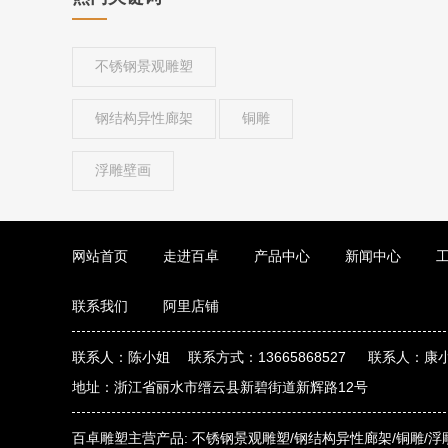
不锈钢景观雕塑
钢结构异性廊架
铜雕
浮雕壁画
网站首页
走进百卓
产品中心
新闻中心
联系我们
阿里店铺
联系人：陈小姐 联系方式：13665868527 联系人：康小
地址：浙江省丽水市缙云县新碧街道新辉路12号
百卓雕塑主营产品:
不锈钢景观雕塑/
钢结构异性廊架/
铜雕/
浮