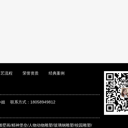
工艺流程
荣誉资质
经典案例
姐 联系方式：18058949812
雕壁画/
精神堡垒/
人物动物雕塑/
玻璃钢雕塑/
校园雕塑/