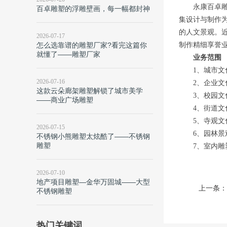
永康百卓
百卓雕塑的浮雕壁画，每一幅都封神
集设计与制作
的人文景观。
2026-07-17
怎么选靠谱的雕塑厂家?看完这篇你
制作精细享誉
就懂了——雕塑厂家
业务范围
1、城市
2026-07-16
2、企业
这款云朵廊架雕塑解锁了城市美学
3、校园
——商业广场雕塑
4、街道
5、寺观
2026-07-15
6、园林
不锈钢小熊雕塑太炫酷了——不锈钢
雕塑
7、室内
2026-07-10
地产项目雕塑—金华万固城——大型
上一条：
不锈钢雕塑
热门关键词