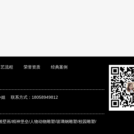
工艺流程
荣誉资质
经典案例
姐 联系方式：18058949812
雕壁画/
精神堡垒/
人物动物雕塑/
玻璃钢雕塑/
校园雕塑/