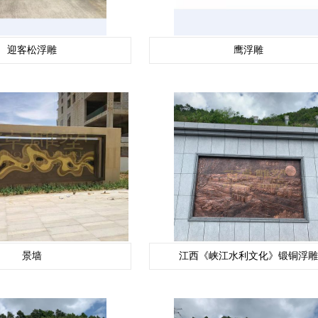
迎客松浮雕
鹰浮雕
景墙
江西《峡江水利文化》锻铜浮雕