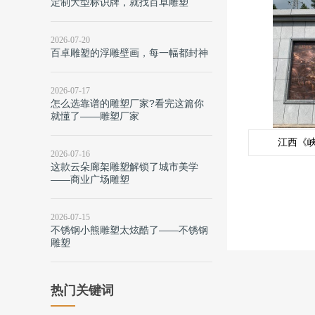
定制大型标识牌，就找百卓雕塑
2026-07-20
百卓雕塑的浮雕壁画，每一幅都封神
2026-07-17
怎么选靠谱的雕塑厂家?看完这篇你
就懂了——雕塑厂家
江西《
2026-07-16
这款云朵廊架雕塑解锁了城市美学
——商业广场雕塑
2026-07-15
不锈钢小熊雕塑太炫酷了——不锈钢
雕塑
热门关键词