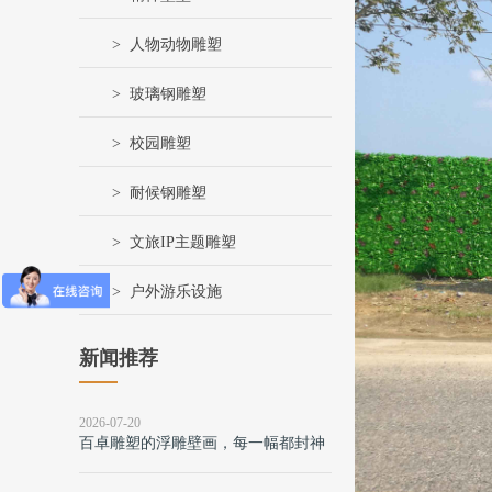
人物动物雕塑
玻璃钢雕塑
校园雕塑
耐候钢雕塑
文旅IP主题雕塑
户外游乐设施
新闻推荐
2026-07-20
百卓雕塑的浮雕壁画，每一幅都封神