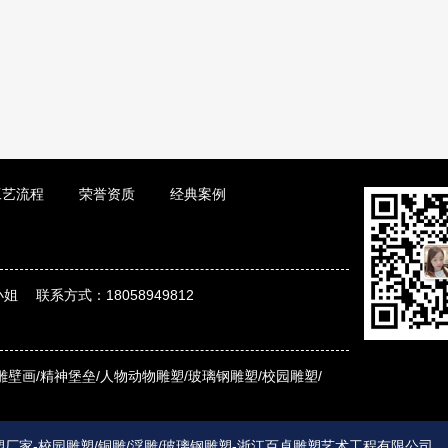
工艺流程
荣誉资质
经典案例
姐 联系方式：18058949812
雕壁画/
精神堡垒/
人物动物雕塑/
玻璃钢雕塑/
校园雕塑/
厂家-校园雕塑/铜雕/浮雕/玻璃钢雕塑-浙江百卓雕塑艺术工程有限公