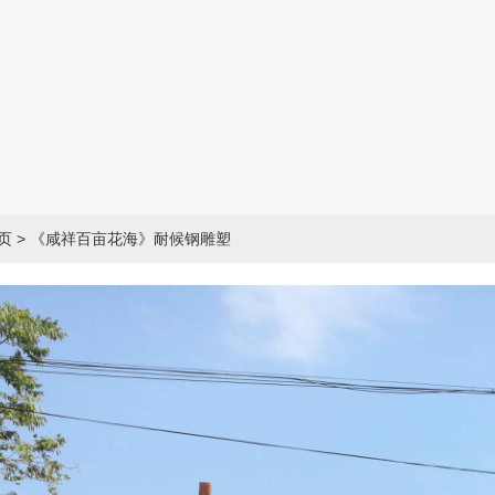
页
> 《咸祥百亩花海》耐候钢雕塑