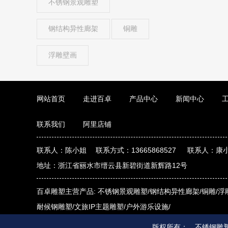
不锈钢景观雕塑
钢结构异性廊架
铜雕
浮雕壁画
网站首页
走进百卓
产品中心
新闻中心
联系我们
阿里店铺
联系人：陈小姐 联系方式：13665868527 联系人：康小
地址：浙江省丽水市缙云县新碧街道新辉路12号
百卓雕塑主营产品:
不锈钢景观雕塑/
钢结构异性廊架/
铜雕/
浮
耐候钢雕塑/
文旅IP主题雕塑/
户外游乐设施/
版权所有： 不锈钢雕塑