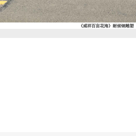
《咸祥百亩花海》耐候钢雕塑