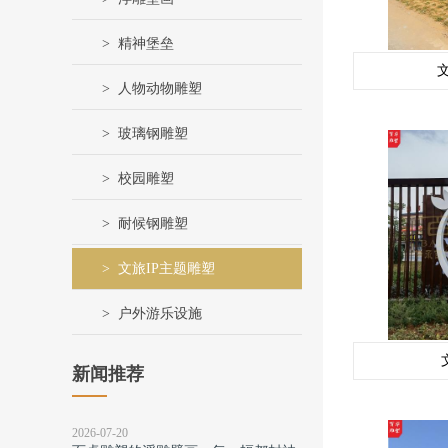
精神堡垒
文
人物动物雕塑
玻璃钢雕塑
校园雕塑
耐候钢雕塑
文旅IP主题雕塑
户外游乐设施
新闻推荐
2026-07-20