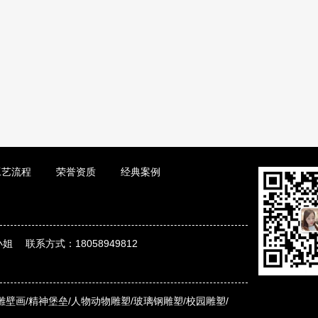
工艺流程
荣誉资质
经典案例
姐 联系方式：18058949812
雕壁画/
精神堡垒/
人物动物雕塑/
玻璃钢雕塑/
校园雕塑/